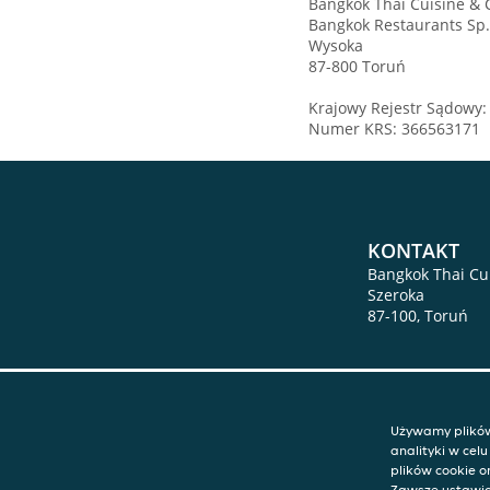
Bangkok Thai Cuisine & 
Bangkok Restaurants Sp. 
Wysoka
87-800 Toruń
Krajowy Rejestr Sądowy:
Numer KRS: 366563171
KONTAKT
Bangkok Thai Cui
Szeroka
87-100
,
Toruń
Używamy plików 
analityki w cel
plików cookie o
Zawsze ustawia