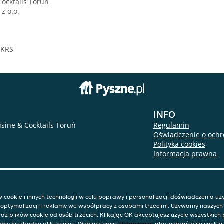
Cocktails Toruń
z o.o.
 KRS
INFO
sine & Cocktails Toruń
Regulamin
Oświadczenie o ochr
Polityka cookies
Informacja prawna
cookie i innych technologii w celu poprawy i personalizacji doświadczenia uż
u optymalizacji i reklamy we współpracy z osobami trzecimi. Używamy naszyc
raz plików cookie od osób trzecich. Klikając OK akceptujesz użycie wszystkich 
my niezbędne pliki cookie. Wybierz opcję
Ustawienia
, aby wybrać pliki cookie