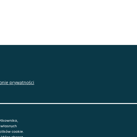
onie prywatności
ytkownika,
h własnych
plików cookie.
, które chcesz